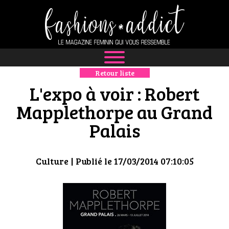
Retour liste
NEWS
L'expo à voir : Robert
MODE
Mapplethorpe au Grand
Palais
LUXE
DÉFILÉS
Culture
| Publié le 17/03/2014 07:10:05
BOUTIQUE
CULTURE