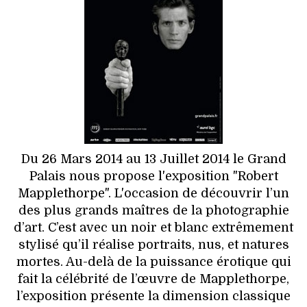
HIGH TECH
MAISON
AUTO
LIEUX TENDANCES
BEAUTÉ
Du 26 Mars 2014 au 13 Juillet 2014 le Grand
MODE DE RUE
Palais nous propose l'exposition "Robert
Mapplethorpe". L'occasion de découvrir l’un
JEUNES CRÉATEURS
des plus grands maîtres de la photographie
d’art. C’est avec un noir et blanc extrêmement
HISTOIRE DES MARQUES
stylisé qu’il réalise portraits, nus, et natures
mortes. Au-delà de la puissance érotique qui
DÉCO
fait la célébrité de l’œuvre de Mapplethorpe,
l’exposition présente la dimension classique