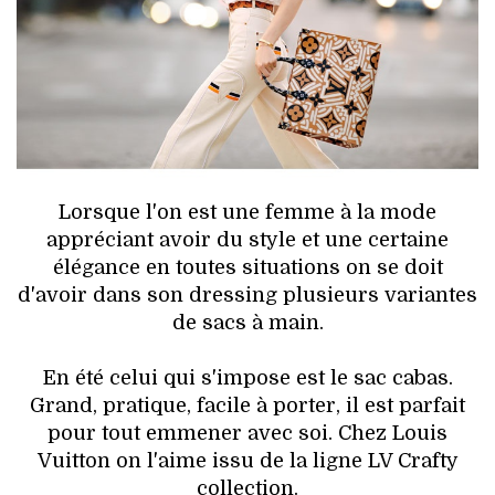
HIGH TECH
MAISON
AUTO
LIEUX TENDANCES
Lorsque l'on est une femme à la mode
BEAUTÉ
appréciant avoir du style et une certaine
élégance en toutes situations on se doit
MODE DE RUE
d'avoir dans son dressing plusieurs variantes
de sacs à main.
JEUNES CRÉATEURS
En été celui qui s'impose est le sac cabas.
HISTOIRE DES MARQUES
Grand, pratique, facile à porter, il est parfait
pour tout emmener avec soi. Chez Louis
DÉCO
Vuitton on l'aime issu de la ligne LV Crafty
collection.