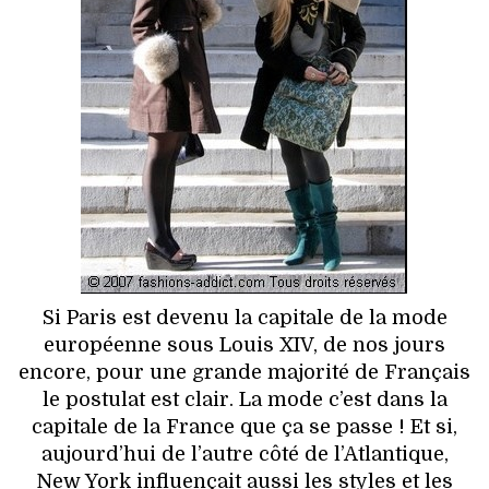
HIGH TECH
MAISON
AUTO
LIEUX TENDANCES
BEAUTÉ
MODE DE RUE
Si Paris est devenu la capitale de la mode
JEUNES CRÉATEURS
européenne sous Louis XIV, de nos jours
encore, pour une grande majorité de Français
HISTOIRE DES MARQUES
le postulat est clair. La mode c’est dans la
capitale de la France que ça se passe ! Et si,
DÉCO
aujourd’hui de l’autre côté de l’Atlantique,
New York influençait aussi les styles et les