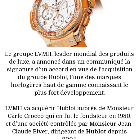
HIGH TECH
MAISON
AUTO
LIEUX TENDANCES
Le groupe LVMH, leader mondial des produits
de luxe, a annoncé dans un communiqué la
BEAUTÉ
signature d’un accord en vue de l'acquisition
du groupe Hublot, l'une des marques
MODE DE RUE
horlogères haut de gamme connaissant le
plus fort développement.
JEUNES CRÉATEURS
LVMH va acquérir Hublot auprès de Monsieur
HISTOIRE DES MARQUES
Carlo Crocco qui en fut le fondateur en 1980,
et d’une société contrôlée par Monsieur Jean-
DÉCO
Claude Biver, dirigeant de
Hublot
depuis