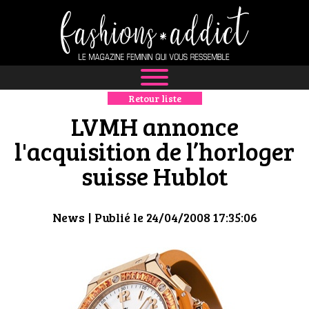
Retour liste
NEWS
LVMH annonce
MODE
l'acquisition de l’horloger
suisse Hublot
LUXE
DÉFILÉS
News
| Publié le 24/04/2008 17:35:06
BOUTIQUE
CULTURE