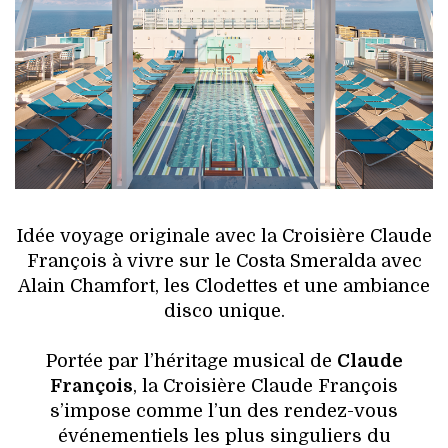
HIGH TECH
MAISON
AUTO
LIEUX TENDANCES
BEAUTÉ
Idée voyage originale avec la Croisière Claude
MODE DE RUE
François à vivre sur le Costa Smeralda avec
Alain Chamfort, les Clodettes et une ambiance
JEUNES CRÉATEURS
disco unique.
HISTOIRE DES MARQUES
Portée par l’héritage musical de
Claude
François
, la Croisière Claude François
DÉCO
s’impose comme l’un des rendez-vous
événementiels les plus singuliers du