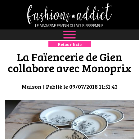
Retour liste
NEWS
La Faïencerie de Gien
MODE
collabore avec Monoprix
LUXE
Maison
| Publié le 09/07/2018 11:51:43
DÉFILÉS
BOUTIQUE
CULTURE