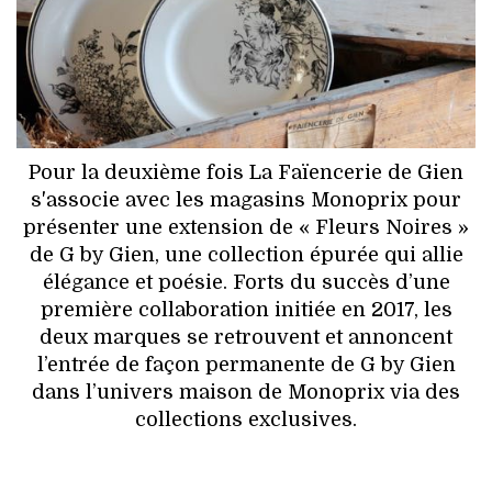
HIGH TECH
MAISON
AUTO
LIEUX TENDANCES
Pour la deuxième fois La Faïencerie de Gien
s'associe avec les magasins Monoprix pour
BEAUTÉ
présenter une extension de « Fleurs Noires »
de G by Gien, une collection épurée qui allie
MODE DE RUE
élégance et poésie. Forts du succès d’une
première collaboration initiée en 2017, les
JEUNES CRÉATEURS
deux marques se retrouvent et annoncent
l’entrée de façon permanente de G by Gien
HISTOIRE DES MARQUES
dans l’univers maison de Monoprix via des
collections exclusives.
DÉCO