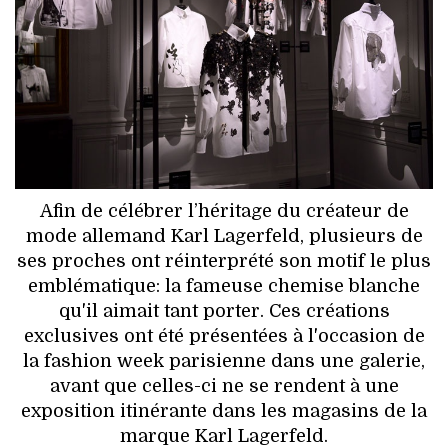
HIGH TECH
MAISON
AUTO
LIEUX TENDANCES
BEAUTÉ
Afin de célébrer l’héritage du créateur de
mode allemand Karl Lagerfeld, plusieurs de
MODE DE RUE
ses proches ont réinterprété son motif le plus
emblématique: la fameuse chemise blanche
JEUNES CRÉATEURS
qu'il aimait tant porter. Ces créations
exclusives ont été présentées à l'occasion de
HISTOIRE DES MARQUES
la fashion week parisienne dans une galerie,
avant que celles-ci ne se rendent à une
DÉCO
exposition itinérante dans les magasins de la
marque Karl Lagerfeld.