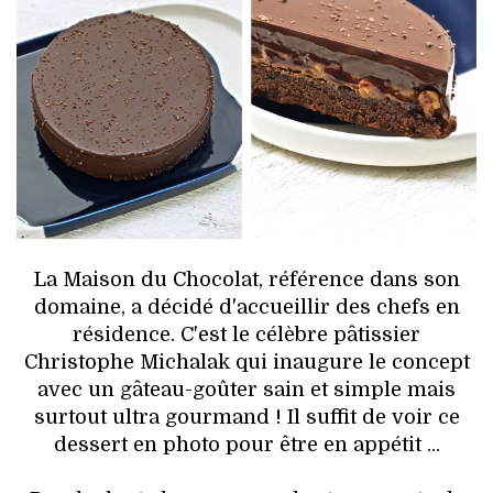
HIGH TECH
MAISON
AUTO
LIEUX TENDANCES
BEAUTÉ
MODE DE RUE
La Maison du Chocolat, référence dans son
domaine, a décidé d'accueillir des chefs en
JEUNES CRÉATEURS
résidence. C'est le célèbre pâtissier
Christophe Michalak qui inaugure le concept
HISTOIRE DES MARQUES
avec un gâteau-goûter sain et simple mais
surtout ultra gourmand ! Il suffit de voir ce
DÉCO
dessert en photo pour être en appétit ...