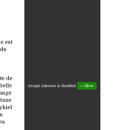
e est
nds
te de
belle
Google Adsense is disabled.
✓ Allow
range
 Suze
ykiel
es
es