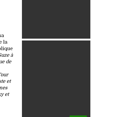
sa
e la
plique
Suze à
que de
Tour
te et
 mes
xy et