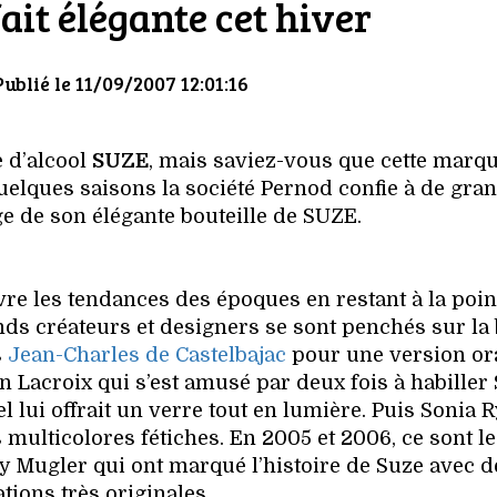
fait élégante cet hiver
Publié le 11/09/2007 12:01:16
 d’alcool
SUZE
, mais saviez-vous que cette marqu
elques saisons la société Pernod confie à de gra
ge de son élégante bouteille de SUZE.
vre les tendances des époques en restant à la poin
ands créateurs et designers se sont penchés sur la 
s
Jean-Charles de Castelbajac
pour une version o
an Lacroix qui s’est amusé par deux fois à habiller
lui offrait un verre tout en lumière. Puis Sonia R
 multicolores fétiches. En 2005 et 2006, ce sont l
y Mugler qui ont marqué l’histoire de Suze avec d
ations très originales.