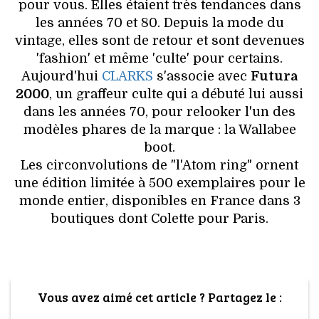
HIGH TECH
pour vous. Elles étaient très tendances dans
les années 70 et 80. Depuis la mode du
MAISON
vintage, elles sont de retour et sont devenues
'fashion' et même 'culte' pour certains.
AUTO
Aujourd'hui
CLARKS
s'associe avec
Futura
2000
, un graffeur culte qui a débuté lui aussi
LIEUX TENDANCES
dans les années 70, pour relooker l'un des
modèles phares de la marque : la Wallabee
BEAUTÉ
boot.
Les circonvolutions de "l'Atom ring" ornent
MODE DE RUE
une édition limitée à 500 exemplaires pour le
monde entier, disponibles en France dans 3
JEUNES CRÉATEURS
boutiques dont Colette pour Paris.
HISTOIRE DES MARQUES
DÉCO
Vous avez aimé cet article ? Partagez le :