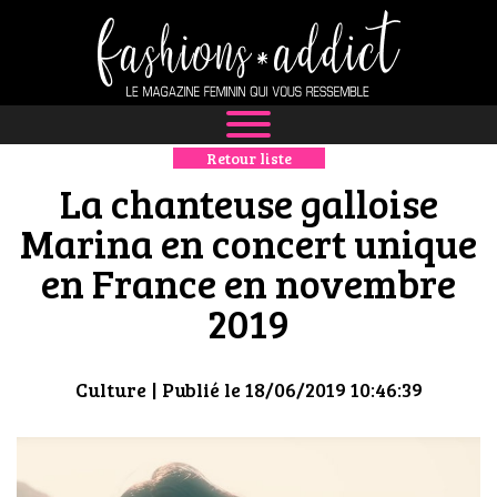
Retour liste
NEWS
La chanteuse galloise
MODE
Marina en concert unique
en France en novembre
LUXE
2019
DÉFILÉS
BOUTIQUE
Culture
| Publié le 18/06/2019 10:46:39
CULTURE