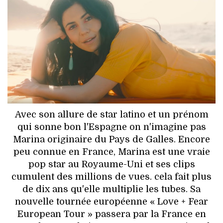
HIGH TECH
MAISON
AUTO
LIEUX TENDANCES
BEAUTÉ
Avec son allure de star latino et un prénom
MODE DE RUE
qui sonne bon l'Espagne on n'imagine pas
Marina originaire du Pays de Galles. Encore
JEUNES CRÉATEURS
peu connue en France, Marina est une vraie
pop star au Royaume-Uni et ses clips
HISTOIRE DES MARQUES
cumulent des millions de vues. cela fait plus
de dix ans qu'elle multiplie les tubes. Sa
DÉCO
nouvelle tournée européenne « Love + Fear
European Tour » passera par la France en