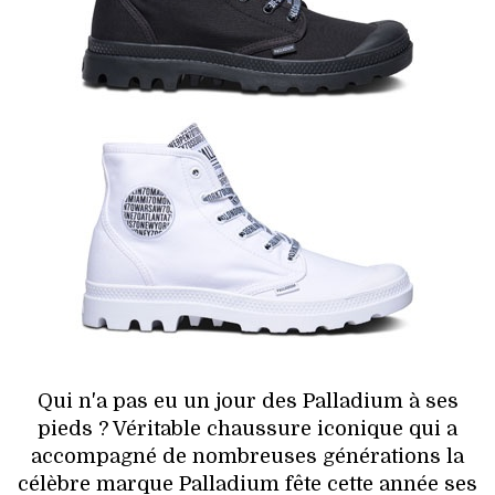
HIGH TECH
MAISON
AUTO
LIEUX TENDANCES
BEAUTÉ
MODE DE RUE
JEUNES CRÉATEURS
HISTOIRE DES MARQUES
Qui n'a pas eu un jour des Palladium à ses
pieds ? Véritable chaussure iconique qui a
DÉCO
accompagné de nombreuses générations la
célèbre marque Palladium fête cette année ses