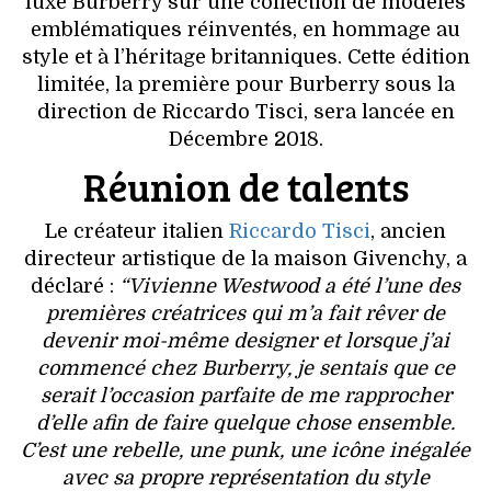
luxe Burberry sur une collection de modèles
VOYAGES & LOISIRS
emblématiques réinventés, en hommage au
style et à l’héritage britanniques. Cette édition
limitée, la première pour Burberry sous la
direction de Riccardo Tisci, sera lancée en
Décembre 2018.
Réunion de talents
Le créateur italien
Riccardo Tisci
, ancien
directeur artistique de la maison Givenchy, a
déclaré :
“Vivienne Westwood a été l’une des
premières créatrices qui m’a fait rêver de
devenir moi-même designer et lorsque j’ai
commencé chez Burberry, je sentais que ce
serait l’occasion parfaite de me rapprocher
d’elle afin de faire quelque chose ensemble.
C’est une rebelle, une punk, une icône inégalée
avec sa propre représentation du style