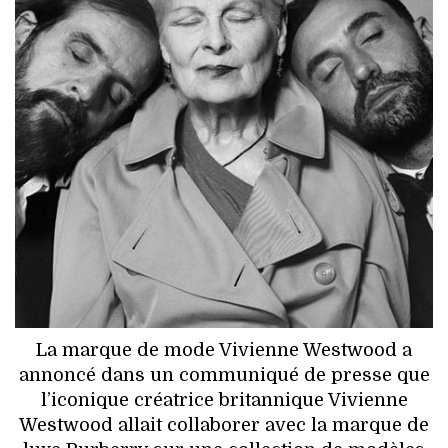
HIGH TECH
MAISON
AUTO
LIEUX TENDANCES
BEAUTÉ
MODE DE RUE
JEUNES CRÉATEURS
La marque de mode Vivienne Westwood a
HISTOIRE DES MARQUES
annoncé dans un communiqué de presse que
l’iconique créatrice britannique Vivienne
DÉCO
Westwood allait collaborer avec la marque de