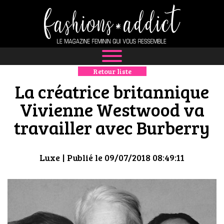
Retour liste
NEWS
La créatrice britannique
MODE
Vivienne Westwood va
travailler avec Burberry
LUXE
DÉFILÉS
Luxe
| Publié le 09/07/2018 08:49:11
BOUTIQUE
CULTURE