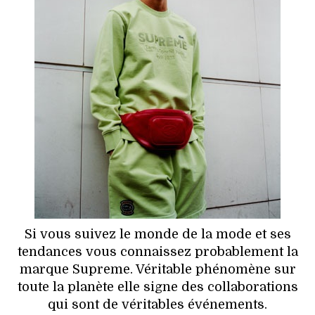
HIGH TECH
MAISON
AUTO
LIEUX TENDANCES
BEAUTÉ
MODE DE RUE
JEUNES CRÉATEURS
Si vous suivez le monde de la mode et ses
HISTOIRE DES MARQUES
tendances vous connaissez probablement la
marque Supreme. Véritable phénomène sur
DÉCO
toute la planète elle signe des collaborations
qui sont de véritables événements.