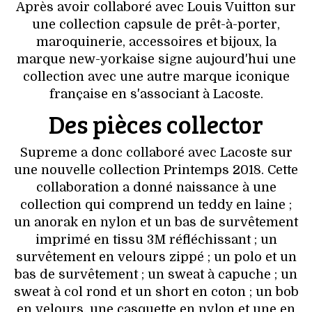
VOYAGES & LOISIRS
Après avoir collaboré avec Louis Vuitton sur
une collection capsule de prêt-à-porter,
maroquinerie, accessoires et bijoux, la
marque new-yorkaise signe aujourd'hui une
collection avec une autre marque iconique
française en s'associant à Lacoste.
Des pièces collector
Supreme a donc collaboré avec Lacoste sur
une nouvelle collection Printemps 2018. Cette
collaboration a donné naissance à une
collection qui comprend un teddy en laine ;
un anorak en nylon et un bas de survêtement
imprimé en tissu 3M réfléchissant ; un
survêtement en velours zippé ; un polo et un
bas de survêtement ; un sweat à capuche ; un
sweat à col rond et un short en coton ; un bob
en velours, une casquette en nylon et une en