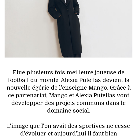
HIGH TECH
MAISON
AUTO
LIEUX TENDANCES
BEAUTÉ
Elue plusieurs fois meilleure joueuse de
MODE DE RUE
football du monde, Alexia Putellas devient la
nouvelle égérie de l'enseigne Mango. Grâce à
JEUNES CRÉATEURS
ce partenariat, Mango et Alexia Putellas vont
développer des projets communs dans le
HISTOIRE DES MARQUES
domaine social.
DÉCO
L'image que l'on avait des sportives ne cesse
d'évoluer et aujourd'hui il faut bien