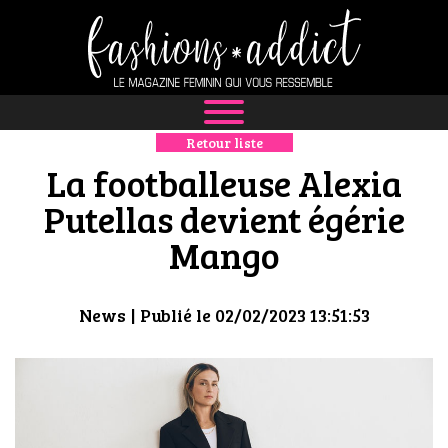
Retour liste
NEWS
La footballeuse Alexia
MODE
Putellas devient égérie
Mango
LUXE
DÉFILÉS
News
| Publié le 02/02/2023 13:51:53
BOUTIQUE
CULTURE