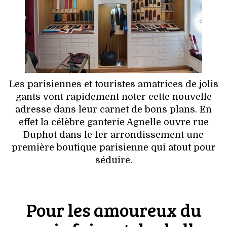
HIGH TECH
MAISON
AUTO
LIEUX TENDANCES
Les parisiennes et touristes amatrices de jolis
gants vont rapidement noter cette nouvelle
BEAUTÉ
adresse dans leur carnet de bons plans. En
effet la célèbre ganterie Agnelle ouvre rue
MODE DE RUE
Duphot dans le 1er arrondissement une
première boutique parisienne qui atout pour
JEUNES CRÉATEURS
séduire.
HISTOIRE DES MARQUES
Pour les amoureux du
DÉCO