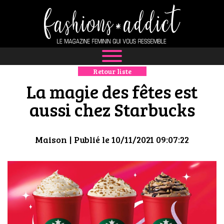
Retour liste
NEWS
La magie des fêtes est
MODE
aussi chez Starbucks
LUXE
Maison
| Publié le 10/11/2021 09:07:22
DÉFILÉS
BOUTIQUE
CULTURE