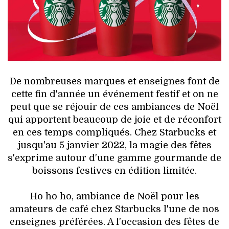
HIGH TECH
MAISON
AUTO
LIEUX TENDANCES
De nombreuses marques et enseignes font de
cette fin d'année un événement festif et on ne
BEAUTÉ
peut que se réjouir de ces ambiances de Noël
qui apportent beaucoup de joie et de réconfort
MODE DE RUE
en ces temps compliqués. Chez Starbucks et
jusqu'au 5 janvier 2022, la magie des fêtes
JEUNES CRÉATEURS
s'exprime autour d'une gamme gourmande de
boissons festives en édition limitée.
HISTOIRE DES MARQUES
Ho ho ho, ambiance de Noël pour les
DÉCO
amateurs de café chez Starbucks l'une de nos
enseignes préférées. A l'occasion des fêtes de