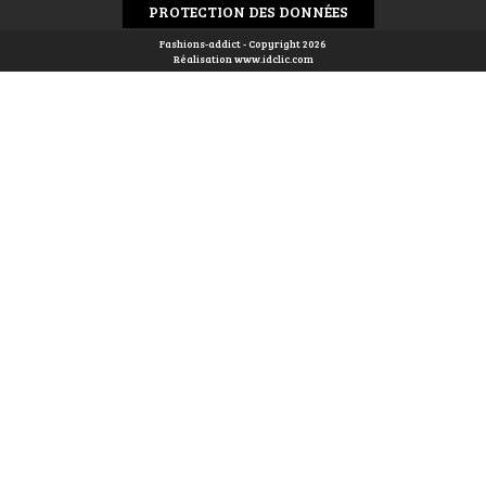
PROTECTION DES DONNÉES
Fashions-addict - Copyright 2026
Réalisation
www.idclic.com