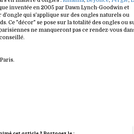
ars en matière d'ongles :
Rihanna
,
Beyoncé
,
Fergie
,
L
marque inventée en 2005 par Dawn Lynch-Goodwin et
 d'ongle qui s'applique sur des ongles naturels ou
ieds. Ce "décor" se pose sur la totalité des ongles ou s
s parisiennes ne manqueront pas ce rendez-vous dans
conseillé.
Paris.
imé cet article ? Partagez le :