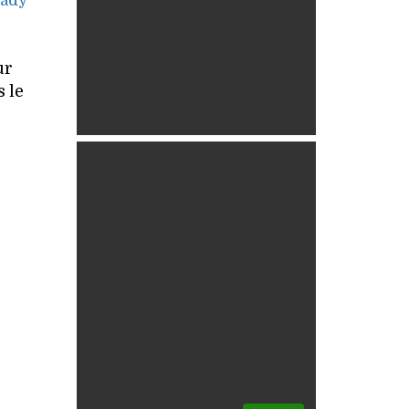
ady
ur
 le