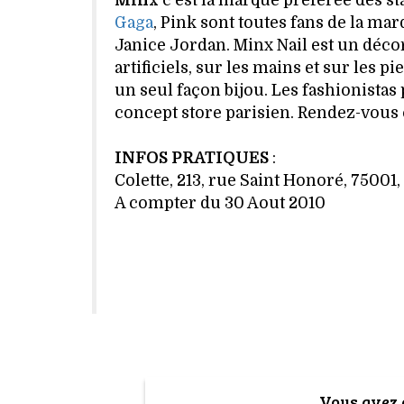
Minx
c'est la marque préférée des st
Gaga
, Pink sont toutes fans de la 
Janice Jordan. Minx Nail est un décor
artificiels, sur les mains et sur les p
un seul façon bijou. Les fashionista
concept store parisien. Rendez-vous 
INFOS PRATIQUES
:
Colette, 213, rue Saint Honoré, 75001, 
A compter du 30 Aout 2010
Vous avez a