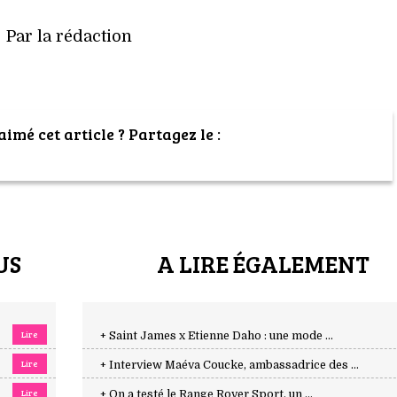
Par la rédaction
imé cet article ? Partagez le :
US
A LIRE ÉGALEMENT
Lire
+ Saint James x Etienne Daho : une mode ...
Lire
+ Interview Maéva Coucke, ambassadrice des ...
Lire
+ On a testé le Range Rover Sport, un ...