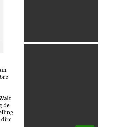
sin
èbre
Walt
g de
elling
 dire