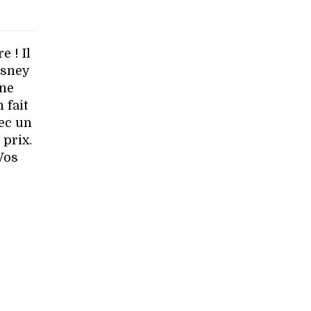
e ! Il
isney
une
 fait
vec un
 prix.
Vos