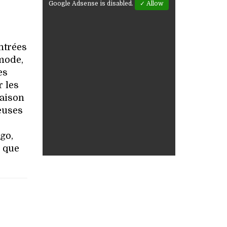
Google Adsense is disabled.
✓ Allow
ntrées
 mode,
es
r les
naison
euses
go,
k que