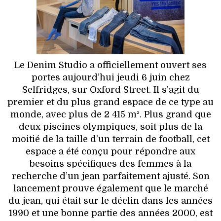
HIGH TECH
MAISON
AUTO
Le Denim Studio a officiellement ouvert ses
LIEUX TENDANCES
portes aujourd’hui jeudi 6 juin chez
Selfridges, sur Oxford Street. Il s’agit du
BEAUTÉ
premier et du plus grand espace de ce type au
monde, avec plus de 2 415 m². Plus grand que
MODE DE RUE
deux piscines olympiques, soit plus de la
moitié de la taille d’un terrain de football, cet
JEUNES CRÉATEURS
espace a été conçu pour répondre aux
besoins spécifiques des femmes à la
HISTOIRE DES MARQUES
recherche d’un jean parfaitement ajusté. Son
lancement prouve également que le marché
DÉCO
du jean, qui était sur le déclin dans les années
1990 et une bonne partie des années 2000, est