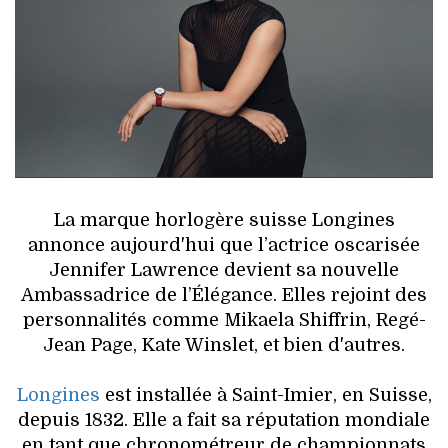
HIGH TECH
MAISON
AUTO
LIEUX TENDANCES
BEAUTÉ
La marque horlogère suisse Longines
annonce aujourd'hui que l’actrice oscarisée
MODE DE RUE
Jennifer Lawrence devient sa nouvelle
Ambassadrice de l’Élégance. Elles rejoint des
JEUNES CRÉATEURS
personnalités comme Mikaela Shiffrin, Regé-
Jean Page, Kate Winslet, et bien d'autres.
HISTOIRE DES MARQUES
Longines
est installée à Saint-Imier, en Suisse,
DÉCO
depuis 1832. Elle a fait sa réputation mondiale
en tant que chronométreur de championnats