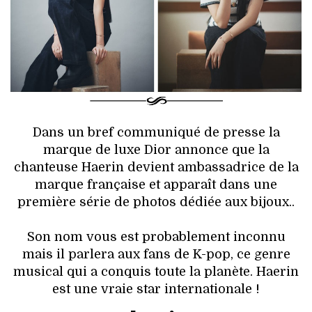
HIGH TECH
MAISON
AUTO
LIEUX TENDANCES
Dans un bref communiqué de presse la
BEAUTÉ
marque de luxe Dior annonce que la
chanteuse Haerin devient ambassadrice de la
MODE DE RUE
marque française et apparaît dans une
première série de photos dédiée aux bijoux..
JEUNES CRÉATEURS
Son nom vous est probablement inconnu
HISTOIRE DES MARQUES
mais il parlera aux fans de K-pop, ce genre
musical qui a conquis toute la planète. Haerin
DÉCO
est une vraie star internationale !