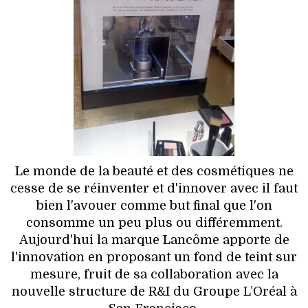
HIGH TECH
MAISON
AUTO
LIEUX TENDANCES
BEAUTÉ
Le monde de la beauté et des cosmétiques ne
MODE DE RUE
cesse de se réinventer et d'innover avec il faut
bien l'avouer comme but final que l'on
JEUNES CRÉATEURS
consomme un peu plus ou différemment.
Aujourd'hui la marque Lancôme apporte de
HISTOIRE DES MARQUES
l'innovation en proposant un fond de teint sur
mesure, fruit de sa collaboration avec la
DÉCO
nouvelle structure de R&I du Groupe L’Oréal à