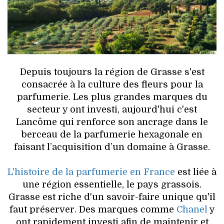
HIGH TECH
MAISON
AUTO
Depuis toujours la région de Grasse s'est
LIEUX TENDANCES
consacrée à la culture des fleurs pour la
parfumerie. Les plus grandes marques du
BEAUTÉ
secteur y ont investi, aujourd'hui c'est
Lancôme qui renforce son ancrage dans le
MODE DE RUE
berceau de la parfumerie hexagonale en
faisant l’acquisition d’un domaine à Grasse.
JEUNES CRÉATEURS
L'histoire de la parfumerie en France
est liée à
HISTOIRE DES MARQUES
une région essentielle, le pays grassois.
Grasse est riche d'un savoir-faire unique qu'il
DÉCO
faut préserver. Des marques comme
Chanel
y
ont rapidement investi afin de maintenir et