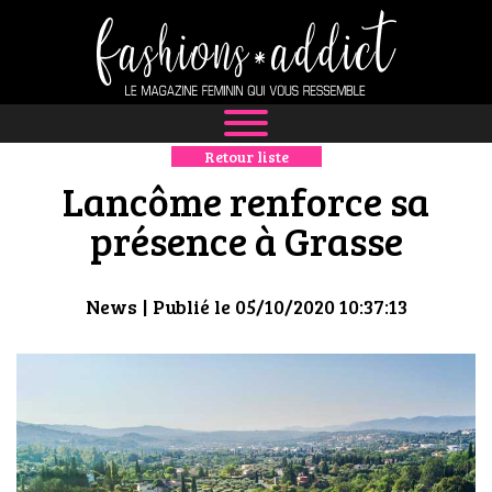
Retour liste
NEWS
Lancôme renforce sa
MODE
présence à Grasse
LUXE
News
| Publié le 05/10/2020 10:37:13
DÉFILÉS
BOUTIQUE
CULTURE