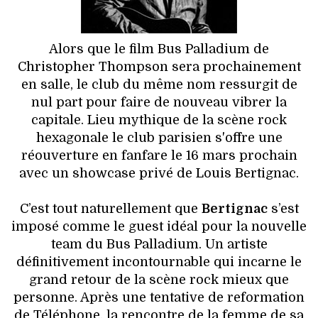
HIGH TECH
MAISON
Alors que le film Bus Palladium de
Christopher Thompson sera prochainement
AUTO
en salle, le club du même nom ressurgit de
nul part pour faire de nouveau vibrer la
LIEUX TENDANCES
capitale. Lieu mythique de la scène rock
hexagonale le club parisien s'offre une
BEAUTÉ
réouverture en fanfare le 16 mars prochain
avec un showcase privé de Louis Bertignac.
MODE DE RUE
C’est tout naturellement que
Bertignac
s’est
JEUNES CRÉATEURS
imposé comme le guest idéal pour la nouvelle
team du Bus Palladium. Un artiste
HISTOIRE DES MARQUES
définitivement incontournable qui incarne le
grand retour de la scène rock mieux que
DÉCO
personne. Après une tentative de reformation
de Téléphone, la rencontre de la femme de sa