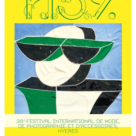
HIGH TECH
MAISON
AUTO
LIEUX TENDANCES
BEAUTÉ
MODE DE RUE
JEUNES CRÉATEURS
HISTOIRE DES MARQUES
DÉCO