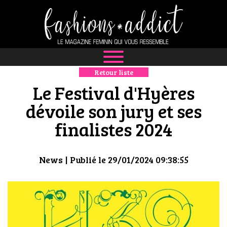
Retour liste
NEWS
Le Festival d'Hyères
MODE
dévoile son jury et ses
finalistes 2024
LUXE
DÉFILÉS
News
| Publié le 29/01/2024 09:38:55
BOUTIQUE
CULTURE