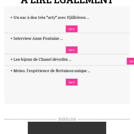
+ Un sac à dos très "arty" avec Fjällräven ...
Lire
+ Interview Anne Fontaine ...
Lire
+ Les bijoux de Chanel dévoilés ...
Li
+ Meiso, l’expérience de flottaison unique ...
Lire
Publicité