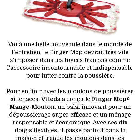
HIGH TECH
MAISON
AUTO
Voilà une belle nouveauté dans le monde de
LIEUX TENDANCES
l'entretien, le Finger Mop devrait très vite
s'imposer dans les foyers français comme
BEAUTÉ
l'accessoire incontournable et indispensable
pour lutter contre la poussière.
MODE DE RUE
Pour en finir avec les moutons de poussières
JEUNES CRÉATEURS
si tenaces,
Vileda
a conçu le
Finger Mop®
Mange-Mouton
, un balai innovant pour un
HISTOIRE DES MARQUES
dépoussiérage super efficace et un ménage
responsable et économique. Avec ses dix
DÉCO
doigts flexibles, il passe partout dans la
maison et traque les moutons dans les