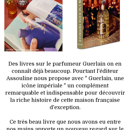
HIGH TECH
MAISON
AUTO
LIEUX TENDANCES
BEAUTÉ
Des livres sur le parfumeur Guerlain on en
connaît déjà beaucoup. Pourtant l'éditeur
MODE DE RUE
Assouline nous propose avec " Guerlain, une
icône impériale " un complément
JEUNES CRÉATEURS
remarquable et indispensable pour découvrir
la riche histoire de cette maison française
HISTOIRE DES MARQUES
d'exception.
DÉCO
Ce très beau livre que nous avons eu entre
nos mains apporte un nouveau regard sur le