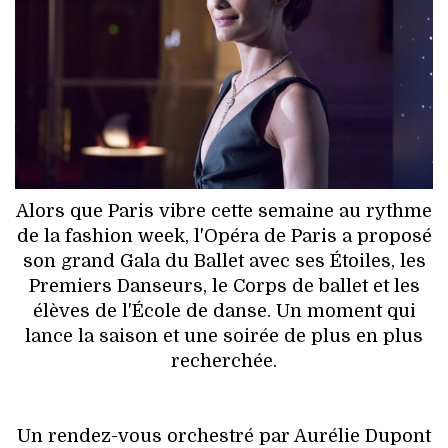
HIGH TECH
MAISON
AUTO
LIEUX TENDANCES
BEAUTÉ
Alors que Paris vibre cette semaine au rythme
de la fashion week, l'Opéra de Paris a proposé
MODE DE RUE
son grand Gala du Ballet avec ses Étoiles, les
Premiers Danseurs, le Corps de ballet et les
JEUNES CRÉATEURS
élèves de l'École de danse. Un moment qui
lance la saison et une soirée de plus en plus
HISTOIRE DES MARQUES
recherchée.
DÉCO
Un rendez-vous orchestré par Aurélie Dupont