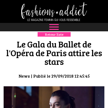
Retour liste
NEWS
Le Gala du Ballet de
MODE
l'Opéra de Paris attire les
stars
LUXE
DÉFILÉS
News
| Publié le 29/09/2018 12:45:45
BOUTIQUE
CULTURE