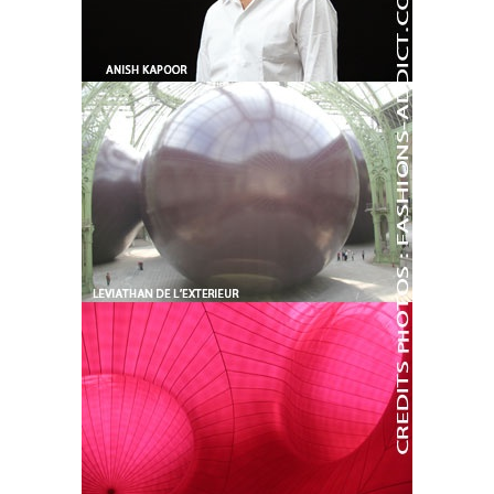
HIGH TECH
MAISON
AUTO
LIEUX TENDANCES
BEAUTÉ
MODE DE RUE
JEUNES CRÉATEURS
HISTOIRE DES MARQUES
DÉCO