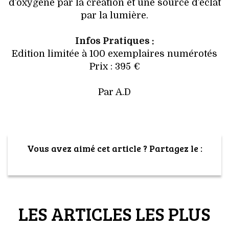
VOYAGES & LOISIRS
d’oxygène par la création et une source d’éclat
par la lumière.
Infos Pratiques :
Edition limitée à 100 exemplaires numérotés
Prix : 395 €
Par A.D
Vous avez aimé cet article ? Partagez le :
LES ARTICLES LES PLUS