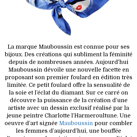
HIGH TECH
MAISON
AUTO
LIEUX TENDANCES
La marque Mauboussin est connue pour ses
bijoux. Des créations qui subliment la féminité
BEAUTÉ
depuis de nombreuses années. Aujourd'hui
Mauboussin dévoile une nouvelle facette en
MODE DE RUE
proposant son premier foulard en édition très
limitée. Ce petit foulard offre la sensualité de
JEUNES CRÉATEURS
la soie et l’éclat du diamant. Sur ce carré on
découvre la puissance de la création d’une
HISTOIRE DES MARQUES
artiste avec un dessin exclusif réalisé par la
jeune peintre Charlotte l’Harmeroultune. Une
DÉCO
oeuvre d’art signée
Mauboussin
pour combler
les femmes d’aujourd’hui, une bouffée