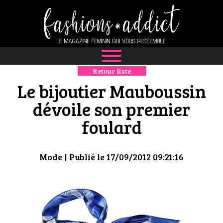
Retour liste
NEWS
Le bijoutier Mauboussin
MODE
dévoile son premier
foulard
LUXE
DÉFILÉS
Mode
| Publié le 17/09/2012 09:21:16
BOUTIQUE
CULTURE