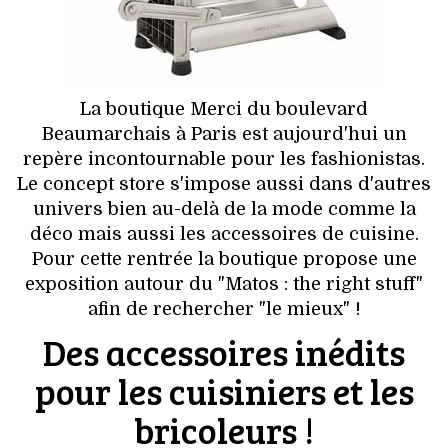
HIGH TECH
MAISON
AUTO
La boutique Merci du boulevard
Beaumarchais à Paris est aujourd'hui un
LIEUX TENDANCES
repère incontournable pour les fashionistas.
Le concept store s'impose aussi dans d'autres
BEAUTÉ
univers bien au-delà de la mode comme la
déco mais aussi les accessoires de cuisine.
MODE DE RUE
Pour cette rentrée la boutique propose une
exposition autour du "Matos : the right stuff"
JEUNES CRÉATEURS
afin de rechercher "le mieux" !
Des accessoires inédits
HISTOIRE DES MARQUES
pour les cuisiniers et les
DÉCO
bricoleurs !