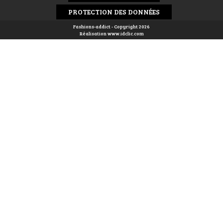
PROTECTION DES DONNÉES
Fashions-addict - Copyright 2026
Réalisation
www.idclic.com