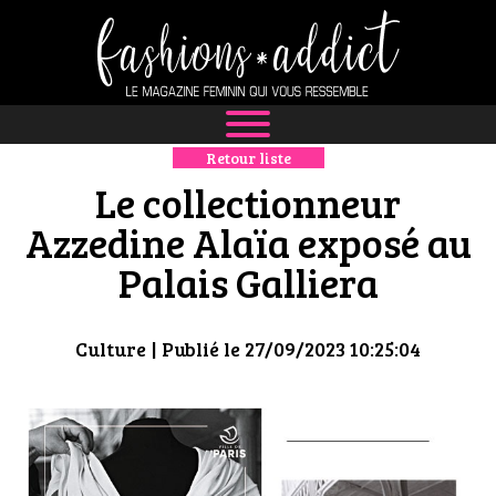
Retour liste
NEWS
Le collectionneur
MODE
Azzedine Alaïa exposé au
Palais Galliera
LUXE
DÉFILÉS
Culture
| Publié le 27/09/2023 10:25:04
BOUTIQUE
CULTURE