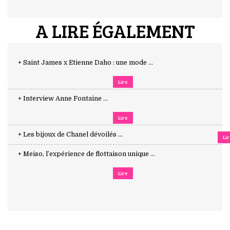
A LIRE ÉGALEMENT
+ Saint James x Etienne Daho : une mode ...
Lire
+ Interview Anne Fontaine ...
Lire
+ Les bijoux de Chanel dévoilés ...
Li
+ Meiso, l’expérience de flottaison unique ...
Lire