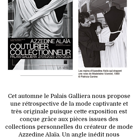
HIGH TECH
MAISON
AUTO
LIEUX TENDANCES
BEAUTÉ
MODE DE RUE
JEUNES CRÉATEURS
Cet automne le Palais Galliera nous propose
une rétrospective de la mode captivante et
HISTOIRE DES MARQUES
très originale puisque cette exposition est
conçue grâce aux pièces issues des
DÉCO
collections personnelles du créateur de mode
Azzedine Alaïa. Un angle inédit nous