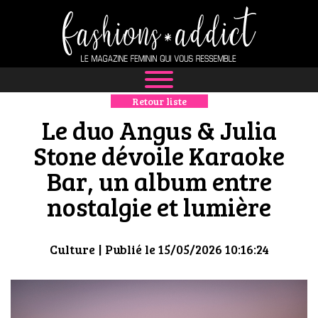
Retour liste
NEWS
Le duo Angus & Julia
MODE
Stone dévoile Karaoke
Bar, un album entre
LUXE
nostalgie et lumière
DÉFILÉS
BOUTIQUE
Culture
| Publié le 15/05/2026 10:16:24
CULTURE