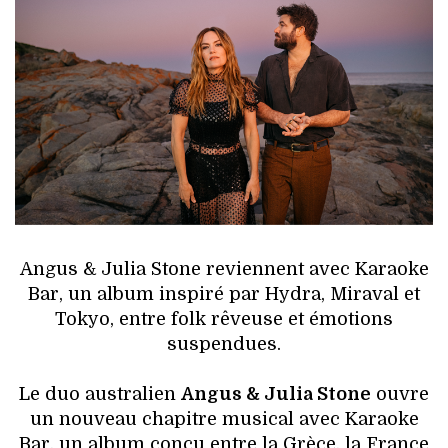
HIGH TECH
MAISON
AUTO
LIEUX TENDANCES
BEAUTÉ
MODE DE RUE
Angus & Julia Stone reviennent avec Karaoke
Bar, un album inspiré par Hydra, Miraval et
JEUNES CRÉATEURS
Tokyo, entre folk rêveuse et émotions
suspendues.
HISTOIRE DES MARQUES
Le duo australien
Angus & Julia Stone
ouvre
DÉCO
un nouveau chapitre musical avec Karaoke
Bar, un album conçu entre la Grèce, la France