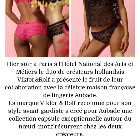
HIGH TECH
MAISON
AUTO
LIEUX TENDANCES
BEAUTÉ
Hier soir à Paris à l'Hôtel National des Arts et
Métiers le duo de créateurs hollandais
MODE DE RUE
Viktor&Rolf a présenté le fruit de leur
collaboration avec la célèbre maison française
JEUNES CRÉATEURS
de lingerie Aubade.
La marque Viktor & Rolf reconnue pour son
HISTOIRE DES MARQUES
style avant-gardiste a créé pour Aubade une
collection capsule exceptionnelle autour du
DÉCO
nœud, motif récurrent chez les deux
créateurs.