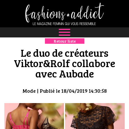
Retour liste
NEWS
Le duo de créateurs
MODE
Viktor&Rolf collabore
avec Aubade
LUXE
DÉFILÉS
Mode
| Publié le 18/04/2019 14:30:58
BOUTIQUE
CULTURE