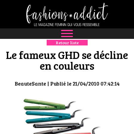
Retour liste
NEWS
Le fameux GHD se décline
MODE
en couleurs
LUXE
BeauteSante
| Publié le 21/04/2010 07:42:14
DÉFILÉS
BOUTIQUE
CULTURE