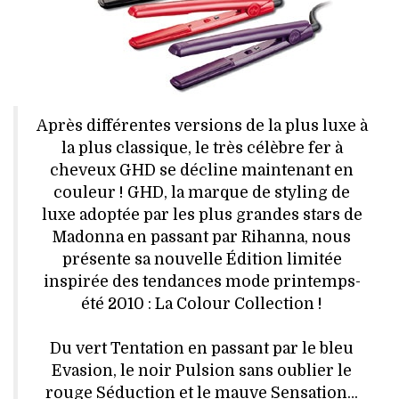
HIGH TECH
MAISON
AUTO
Après différentes versions de la plus luxe à
LIEUX TENDANCES
la plus classique, le très célèbre fer à
cheveux GHD se décline maintenant en
BEAUTÉ
couleur ! GHD, la marque de styling de
luxe adoptée par les plus grandes stars de
MODE DE RUE
Madonna en passant par Rihanna, nous
présente sa nouvelle Édition limitée
JEUNES CRÉATEURS
inspirée des tendances mode printemps-
été 2010 : La Colour Collection !
HISTOIRE DES MARQUES
Du vert Tentation en passant par le bleu
DÉCO
Evasion, le noir Pulsion sans oublier le
rouge Séduction et le mauve Sensation…