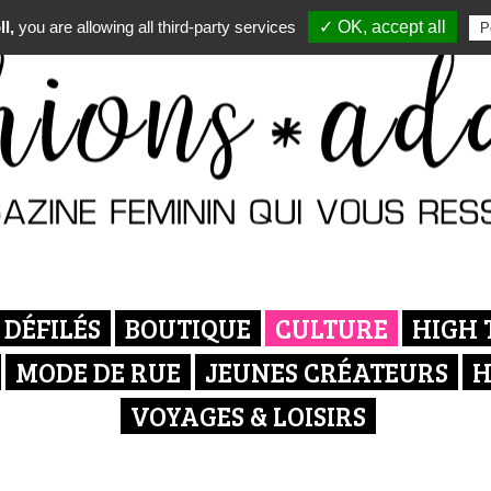
l,
you are allowing all third-party services
✓ OK, accept all
P
DÉFILÉS
BOUTIQUE
CULTURE
HIGH 
MODE DE RUE
JEUNES CRÉATEURS
H
VOYAGES & LOISIRS