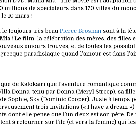
sion DVD. Mama Mia ! The Movie est l’adaptation 
 millions de spectateurs dans 170 villes du mond
 le 10 mars !
 le toujours très beau
Pierce Brosnan
sont à la têt
ia ! Le film
, la célébration des mères, des filles 
ouveaux amours trouvés, et de toutes les possibil
 grecque paradisiaque quand l’amour est dans l’air
recque de Kalokairi que l’aventure romantique com
illa Donna, tenu par Donna (Meryl Streep), sa fille
é de Sophie, Sky (Dominic Cooper). Juste à temps 
rveusement trois invitations (« I have a dream »)
s dont elle pense que l’un d’eux est son père. De 
nt à retourner sur l’ile (et vers la femme) qui les
…