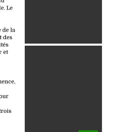
du
e. Le
e de la
et des
ités
 et
mence,
pour
trois