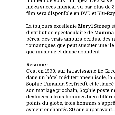
moment de vous rattrapez avec sa ver
méga succès musical vu par plus de 30
film sera disponible en DVD et Blu-Ray
La toujours excellente
Meryl Streep
et
distribution spectaculaire de
Mamma M
pères, des vrais amours perdus, des n
romantiques que peut susciter une ile
que musique et danse abondent.
Résumé
:
C’est en 1999, sur la ravissante ile G
dans un hôtel méditerranéen isolé, la V
Sophie (Amanda Seyfried), et le fianc
son mariage prochain, Sophie poste ne
destinées à trois hommes bien différent
points du globe, trois hommes s’apprête
avaient enchantés 20 ans auparavant