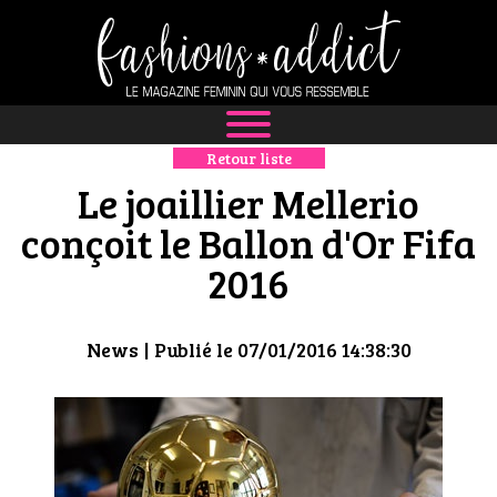
Retour liste
NEWS
Le joaillier Mellerio
MODE
conçoit le Ballon d'Or Fifa
2016
LUXE
DÉFILÉS
News
| Publié le 07/01/2016 14:38:30
BOUTIQUE
CULTURE