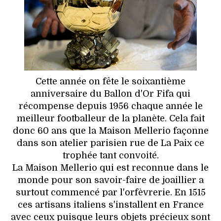
HIGH TECH
MAISON
AUTO
LIEUX TENDANCES
Cette année on fête le soixantième
anniversaire du Ballon d'Or Fifa qui
BEAUTÉ
récompense depuis 1956 chaque année le
meilleur footballeur de la planète. Cela fait
MODE DE RUE
donc 60 ans que la Maison Mellerio façonne
dans son atelier parisien rue de La Paix ce
JEUNES CRÉATEURS
trophée tant convoité.
La Maison Mellerio qui est reconnue dans le
HISTOIRE DES MARQUES
monde pour son savoir-faire de joaillier a
surtout commencé par l'orfèvrerie. En 1515
DÉCO
ces artisans italiens s'installent en France
avec ceux puisque leurs objets précieux sont