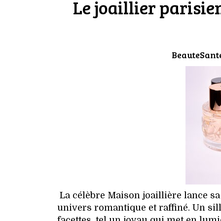
Le joaillier parisi
BeauteSant
La célèbre Maison joaillière lance s
univers romantique et raffiné. Un si
facettes, tel un joyau qui met en lumiè