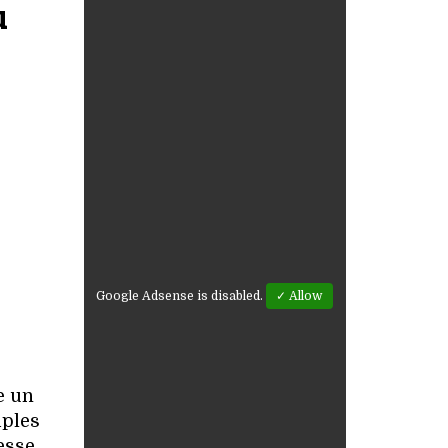
u
Google Adsense is disabled.
✓ Allow
e un
iples
esse,