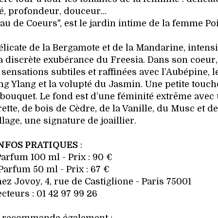
é, profondeur, douceur...
au de Coeurs", est le jardin intime de la femme Poi
licate de la Bergamote et de la Mandarine, intensi
r la discrète exubérance du Freesia. Dans son coeur
ensations subtiles et raffinées avec l’Aubépine, l
ang Ylang et la volupté du Jasmin. Une petite touch
e bouquet. Le fond est d’une féminité extrême avec
te, de bois de Cèdre, de la Vanille, du Musc et de
llage, une signature de joaillier.
NFOS PRATIQUES
:
arfum 100 ml - Prix : 90 €
Parfum 50 ml - Prix : 67 €
z Jovoy, 4, rue de Castiglione - Paris 75001
cteurs : 01 42 97 99 26