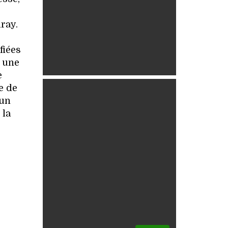
ray.
fiées
, une
e
e de
 un
 la