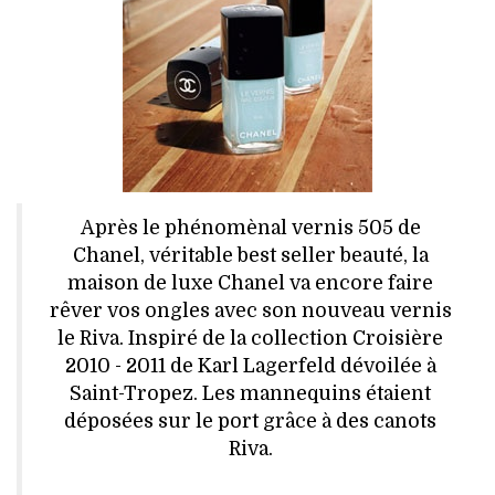
HIGH TECH
MAISON
AUTO
LIEUX TENDANCES
BEAUTÉ
Après le phénomènal vernis 505 de
Chanel, véritable best seller beauté, la
MODE DE RUE
maison de luxe Chanel va encore faire
rêver vos ongles avec son nouveau vernis
JEUNES CRÉATEURS
le Riva. Inspiré de la collection Croisière
2010 - 2011 de Karl Lagerfeld dévoilée à
HISTOIRE DES MARQUES
Saint-Tropez. Les mannequins étaient
déposées sur le port grâce à des canots
DÉCO
Riva.