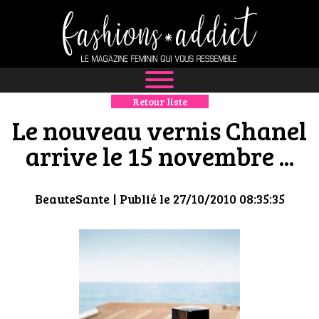
Retour liste
NEWS
Le nouveau vernis Chanel
MODE
arrive le 15 novembre ...
LUXE
BeauteSante
| Publié le 27/10/2010 08:35:35
DÉFILÉS
BOUTIQUE
CULTURE