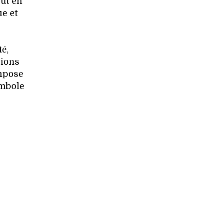
out en
ue et
té,
sions
impose
mbole