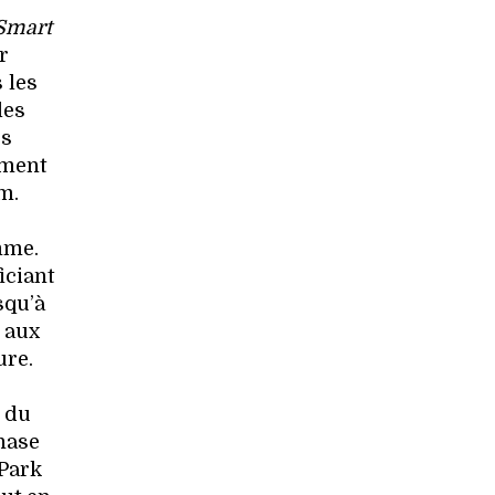
Smart
r
 les
les
es
ement
m.
mme.
iciant
squ’à
é aux
ure.
e du
hase
 Park