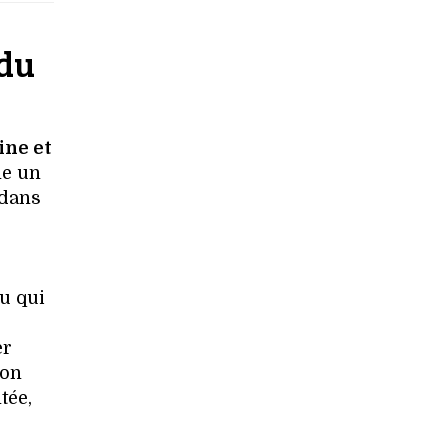
 du
ine et
he un
 dans
u qui
er
ion
tée,