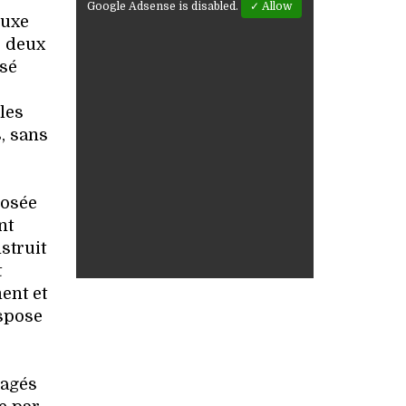
Google Adsense is disabled.
✓ Allow
luxe
s deux
nsé
e
les
, sans
posée
nt
struit
t
ent et
nspose
gagés