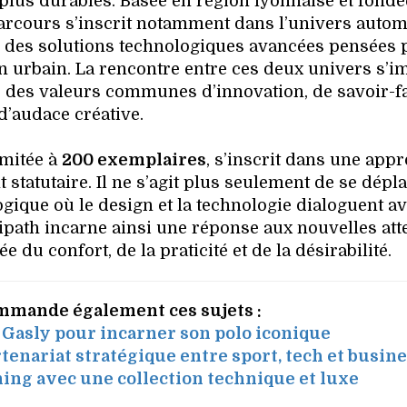
 plus durables. Basée en région lyonnaise et fondé
parcours s’inscrit notamment dans l’univers autom
e des solutions technologiques avancées pensées 
n urbain. La rencontre entre ces deux univers s’
 des valeurs communes d’innovation, de savoir-fa
d’audace créative.
imitée à
200 exemplaires
, s’inscrit dans une app
t statutaire. Il ne s’agit plus seulement de se dépla
ogique où le design et la technologie dialoguent av
path incarne ainsi une réponse aux nouvelles att
 du confort, de la praticité et de la désirabilité.
mmande également ces sujets :
e Gasly pour incarner son polo iconique
enariat stratégique entre sport, tech et busin
ning avec une collection technique et luxe