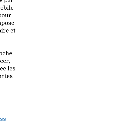
e par
obile
pour
impose
ire et
roche
cer,
ec les
entes
ess