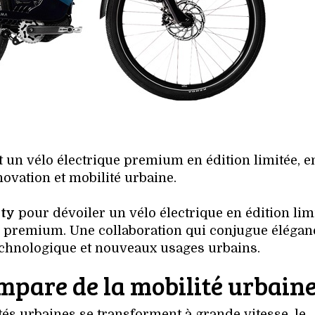
t un vélo électrique premium en édition limitée, e
novation et mobilité urbaine.
ity
pour dévoiler un vélo électrique en édition limi
 premium. Une collaboration qui conjugue élégan
echnologique et nouveaux usages urbains.
mpare de la mobilité urbain
tés urbaines se transforment à grande vitesse, le