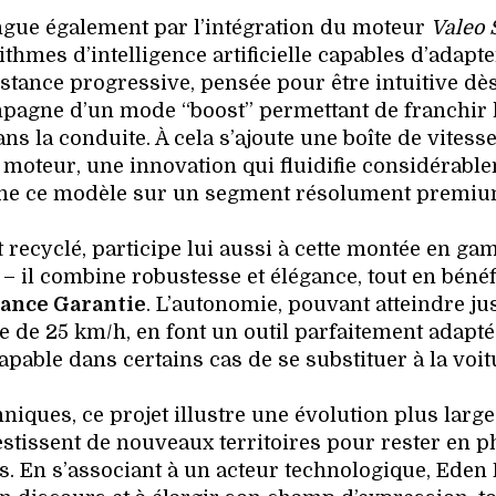
tingue également par l’intégration du moteur
Valeo 
ithmes d’intelligence artificielle capables d’adapte
istance progressive, pensée pour être intuitive dès
pagne d’un mode “boost” permettant de franchir 
s la conduite. À cela s’ajoute une boîte de vitess
moteur, une innovation qui fluidifie considérabl
ionne ce modèle sur un segment résolument premiu
t recyclé, participe lui aussi à cette montée en ga
– il combine robustesse et élégance, tout en bénéf
rance Garantie
. L’autonomie, pouvant atteindre ju
le de 25 km/h, en font un outil parfaitement adapt
pable dans certains cas de se substituer à la voit
niques, ce projet illustre une évolution plus larg
estissent de nouveaux territoires pour rester en p
. En s’associant à un acteur technologique, Eden