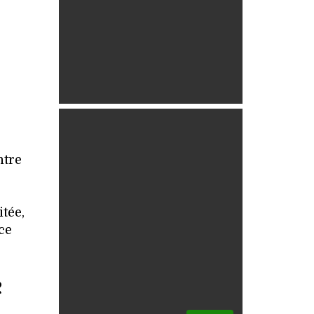
ntre
tée,
ce
e