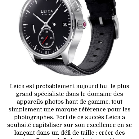
HIGH TECH
MAISON
AUTO
LIEUX TENDANCES
BEAUTÉ
MODE DE RUE
Leica est probablement aujourd'hui le plus
JEUNES CRÉATEURS
grand spécialiste dans le domaine des
appareils photos haut de gamme, tout
HISTOIRE DES MARQUES
simplement une marque référence pour les
photographes. Fort de ce succès Leica a
DÉCO
souhaité capitaliser sur son excellence en se
lançant dans un défi de taille : créer des