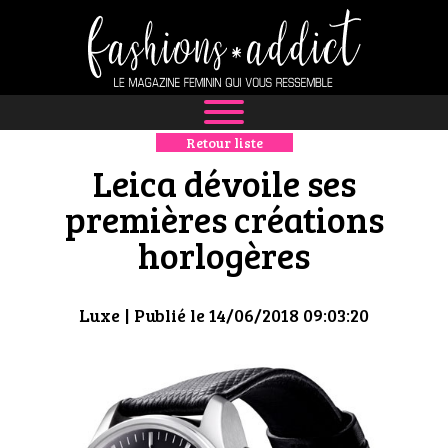
Retour liste
NEWS
Leica dévoile ses
MODE
premières créations
horlogères
LUXE
DÉFILÉS
Luxe
| Publié le 14/06/2018 09:03:20
BOUTIQUE
CULTURE