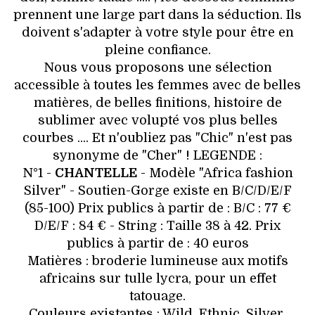
HIGH TECH
prennent une large part dans la séduction. Ils
doivent s'adapter à votre style pour être en
MAISON
pleine confiance.
Nous vous proposons une sélection
AUTO
accessible à toutes les femmes avec de belles
matières, de belles finitions, histoire de
LIEUX TENDANCES
sublimer avec volupté vos plus belles
courbes .... Et n'oubliez pas "Chic" n'est pas
BEAUTÉ
synonyme de "Cher" ! LEGENDE :
N°1 -
CHANTELLE
- Modèle "Africa fashion
MODE DE RUE
Silver" - Soutien-Gorge existe en B/C/D/E/F
(85-100) Prix publics à partir de : B/C : 77 €
JEUNES CRÉATEURS
D/E/F : 84 € - String : Taille 38 à 42. Prix
publics à partir de : 40 euros
HISTOIRE DES MARQUES
Matières : broderie lumineuse aux motifs
africains sur tulle lycra, pour un effet
DÉCO
tatouage.
Couleurs existantes : Wild, Ethnic, Silver,