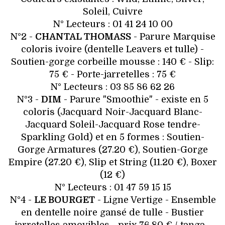
VOYAGES & LOISIRS
Soleil, Cuivre
N° Lecteurs : 01 41 24 10 00
N°2 -
CHANTAL THOMASS
- Parure Marquise
coloris ivoire (dentelle Leavers et tulle) -
Soutien-gorge corbeille mousse : 140 € - Slip:
75 € - Porte-jarretelles : 75 €
N° Lecteurs : 03 85 86 62 26
N°3 -
DIM
- Parure "Smoothie" - existe en 5
coloris (Jacquard Noir-Jacquard Blanc-
Jacquard Soleil-Jacquard Rose tendre-
Sparkling Gold) et en 5 formes : Soutien-
Gorge Armatures (27.20 €), Soutien-Gorge
Empire (27.20 €), Slip et String (11.20 €), Boxer
(12 €)
N° Lecteurs : 01 47 59 15 15
N°4 -
LE BOURGET
- Ligne Vertige - Ensemble
en dentelle noire gansé de tulle - Bustier