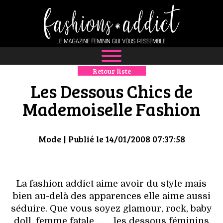
Retour liste
NEWS
Les Dessous Chics de
MODE
Mademoiselle Fashion
LUXE
Mode
| Publié le 14/01/2008 07:37:58
DÉFILÉS
BOUTIQUE
La fashion addict aime avoir du style mais
bien au-delà des apparences elle aime aussi
CULTURE
séduire. Que vous soyez glamour, rock, baby
doll, femme fatale ..... , les dessous féminins