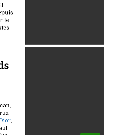
13
epuis
r le
stes
ds
)
tman,
ruz-­
Dior
,
aul