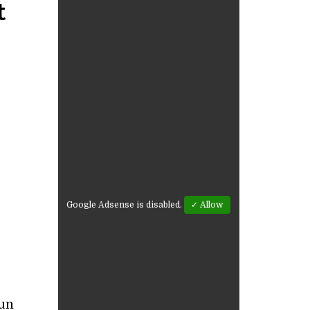
t
Google Adsense is disabled.
✓ Allow
 un