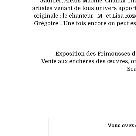
Gaultier, Alexis Mabille, Chantal Th
artistes venant de tous univers appor
originale : le chanteur -­M-­ et Lisa R
Grégoire... Une fois encore on peut 
Exposition des Frimousses du
Vente aux enchères des œuvres, or
Se
Vous avez a