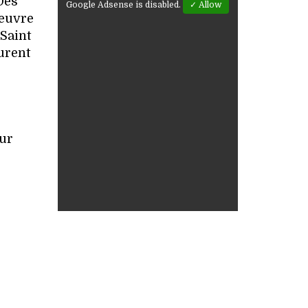
Des
Google Adsense is disabled.
✓ Allow
 œuvre
 Saint
urent
our