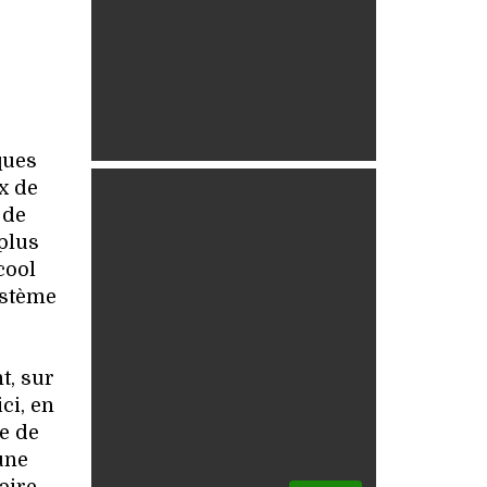
ques
ux de
 de
plus
cool
ystème
t, sur
ci, en
re de
une