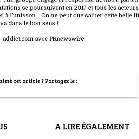
e-, un groupe engagé et l'expertise de notre parten
lantations se poursuivent en 2017 et tous les acteurs
 à l'unisson… On ne peut que saluer cette belle iit
 va dans le bon sens !
s-addict.com avec PRnewswire
imé cet article ? Partagez le :
US
A LIRE ÉGALEMENT