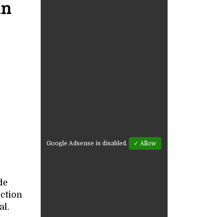
un
Google Adsense is disabled.
✓ Allow
de
ction
al.