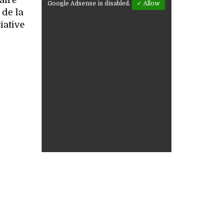
aire
Google Adsense is disabled.
✓ Allow
 de la
iative