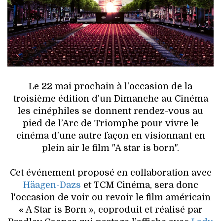
HIGH TECH
MAISON
AUTO
LIEUX TENDANCES
Le 22 mai prochain à l'occasion de la
BEAUTÉ
troisième édition d’un Dimanche au Cinéma
les cinéphiles se donnent rendez-vous au
MODE DE RUE
pied de l’Arc de Triomphe pour vivre le
cinéma d'une autre façon en visionnant en
JEUNES CRÉATEURS
plein air le film "A star is born".
HISTOIRE DES MARQUES
Cet événement proposé en collaboration avec
Häagen-Dazs
et TCM Cinéma, sera donc
DÉCO
l'occasion de voir ou revoir le film américain
« A Star is Born », coproduit et réalisé par