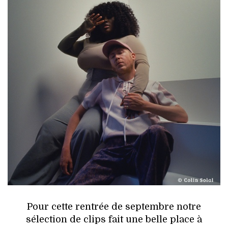
HIGH TECH
MAISON
AUTO
LIEUX TENDANCES
BEAUTÉ
MODE DE RUE
JEUNES CRÉATEURS
HISTOIRE DES MARQUES
DÉCO
Pour cette rentrée de septembre notre
sélection de clips fait une belle place à