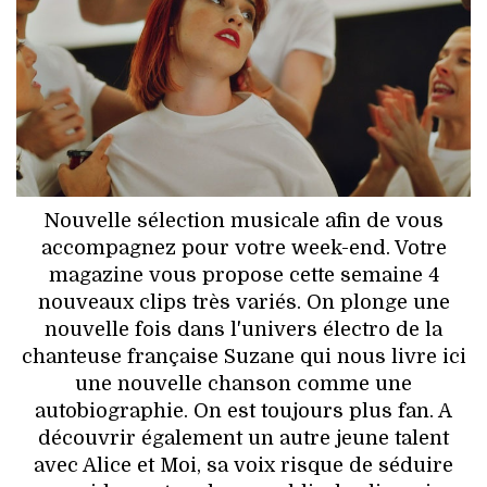
HIGH TECH
MAISON
AUTO
LIEUX TENDANCES
BEAUTÉ
Nouvelle sélection musicale afin de vous
accompagnez pour votre week-end. Votre
MODE DE RUE
magazine vous propose cette semaine 4
nouveaux clips très variés. On plonge une
JEUNES CRÉATEURS
nouvelle fois dans l'univers électro de la
chanteuse française Suzane qui nous livre ici
HISTOIRE DES MARQUES
une nouvelle chanson comme une
autobiographie. On est toujours plus fan. A
DÉCO
découvrir également un autre jeune talent
avec Alice et Moi, sa voix risque de séduire