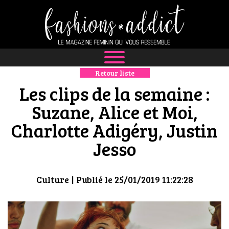
Retour liste
NEWS
Les clips de la semaine :
MODE
Suzane, Alice et Moi,
Charlotte Adigéry, Justin
LUXE
Jesso
DÉFILÉS
BOUTIQUE
Culture
| Publié le 25/01/2019 11:22:28
CULTURE