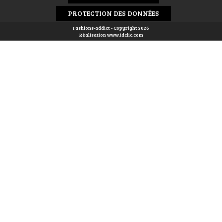
PROTECTION DES DONNÉES
Fashions-addict - Copyright 2026
Réalisation
www.idclic.com