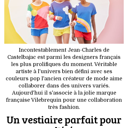
HIGH TECH
MAISON
AUTO
LIEUX TENDANCES
Incontestablement Jean-Charles de
Castelbajac est parmi les designers français
BEAUTÉ
les plus prolifiques du moment. Véritable
artiste à l'univers bien défini avec ses
MODE DE RUE
couleurs pop l'ancien créateur de mode aime
collaborer dans des univers variés.
JEUNES CRÉATEURS
Aujourd'hui il s'associe à la jolie marque
française Vilebrequin pour une collaboration
HISTOIRE DES MARQUES
très fashion.
DÉCO
Un vestiaire parfait pour