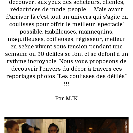
HIGH TECH
découvert aux yeux des acheteurs, clientes,
rédactrices de mode, people .... Mais avant
MAISON
d'arriver là c'est tout un univers qui s'agite en
coulisses pour offrir le meilleur 'spectacle'
AUTO
possible. Habilleuses, mannequins,
maquilleuses, coiffeuses, régisseur, metteur
LIEUX TENDANCES
en scène vivent sous tension pendant une
semaine ou 90 défilés se font et se défont à un
BEAUTÉ
rythme incroyable. Nous vous proposons de
découvrir l'envers du décor à travers ces
MODE DE RUE
reportages photos "Les coulisses des défilés"
!!!
JEUNES CRÉATEURS
Par MJK
HISTOIRE DES MARQUES
DÉCO